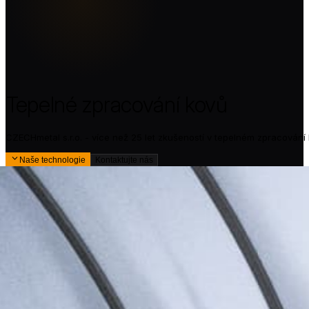
Tepelné zpracování kovů
CZECHmetal s.r.o. - více než 25 let zkušeností v tepelném zpracování
Naše technologie
Kontaktujte nás