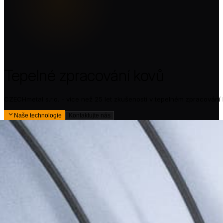
Tepelné zpracování kovů
CZECHmetal s.r.o. - více než 25 let zkušeností v tepelném zpracování
Naše technologie
Kontaktujte nás