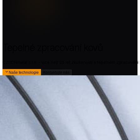
Tepelné zpracování kovů
CZECHmetal s.r.o. - více než 25 let zkušeností v tepelném zpracování
Naše technologie
Kontaktujte nás