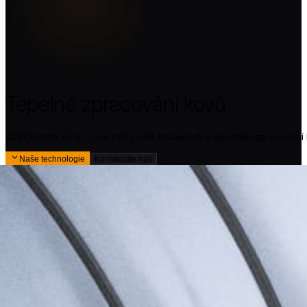
Tepelné zpracování kovů
CZECHmetal s.r.o. - více než 25 let zkušeností v tepelném zpracování
Naše technologie
Kontaktujte nás